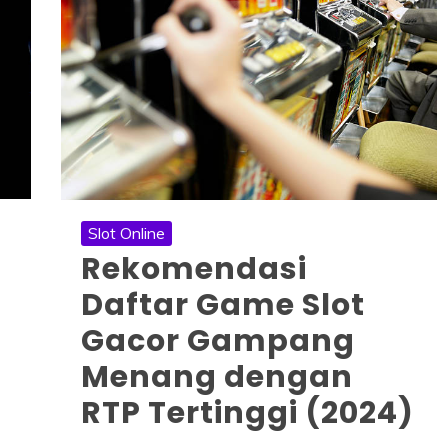
Slot Online
Rekomendasi
Daftar Game Slot
Gacor Gampang
Menang dengan
RTP Tertinggi (2024)