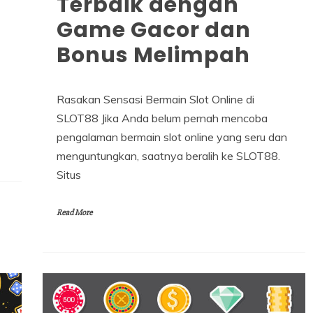
Terbaik dengan
Game Gacor dan
Bonus Melimpah
Rasakan Sensasi Bermain Slot Online di
SLOT88 Jika Anda belum pernah mencoba
pengalaman bermain slot online yang seru dan
menguntungkan, saatnya beralih ke SLOT88.
Situs
Read More