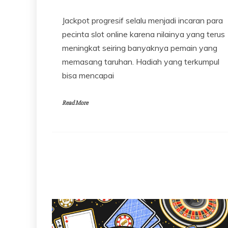
Jackpot progresif selalu menjadi incaran para
pecinta slot online karena nilainya yang terus
meningkat seiring banyaknya pemain yang
memasang taruhan. Hadiah yang terkumpul
bisa mencapai
Read More