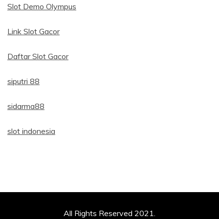
Slot Demo Olympus
Link Slot Gacor
Daftar Slot Gacor
siputri 88
sidarma88
slot indonesia
All Rights Reserved 2021.