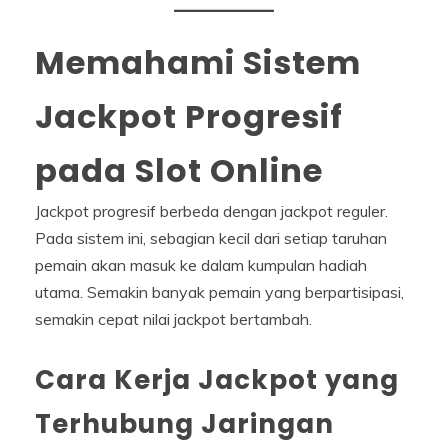
Memahami Sistem
Jackpot Progresif
pada Slot Online
Jackpot progresif berbeda dengan jackpot reguler.
Pada sistem ini, sebagian kecil dari setiap taruhan
pemain akan masuk ke dalam kumpulan hadiah
utama. Semakin banyak pemain yang berpartisipasi,
semakin cepat nilai jackpot bertambah.
Cara Kerja Jackpot yang
Terhubung Jaringan