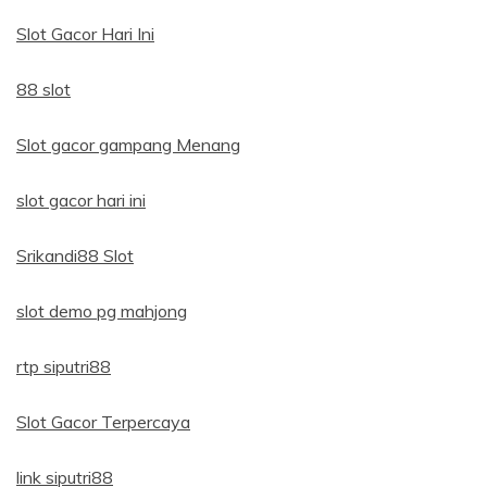
Slot Gacor Hari Ini
88 slot
Slot gacor gampang Menang
slot gacor hari ini
Srikandi88 Slot
slot demo pg mahjong
rtp siputri88
Slot Gacor Terpercaya
link siputri88