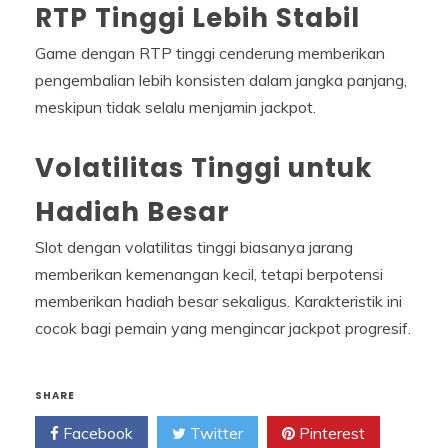
RTP Tinggi Lebih Stabil
Game dengan RTP tinggi cenderung memberikan
pengembalian lebih konsisten dalam jangka panjang,
meskipun tidak selalu menjamin jackpot.
Volatilitas Tinggi untuk
Hadiah Besar
Slot dengan volatilitas tinggi biasanya jarang
memberikan kemenangan kecil, tetapi berpotensi
memberikan hadiah besar sekaligus. Karakteristik ini
cocok bagi pemain yang mengincar jackpot progresif.
SHARE
Facebook
Twitter
Pinterest