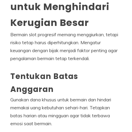
untuk Menghindari
Kerugian Besar
Bermain slot progresif memang menggiurkan, tetapi
risiko tetap harus diperhitungkan. Mengatur
keuangan dengan bijak menjadi faktor penting agar
pengalaman bermain tetap terkendali.
Tentukan Batas
Anggaran
Gunakan dana khusus untuk bermain dan hindari
memakai uang kebutuhan sehari-hari. Tetapkan
batas harian atau mingguan agar tidak terbawa
emosi saat bermain.