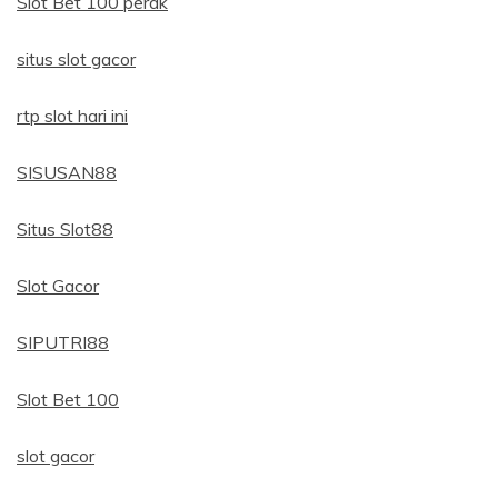
Slot Bet 100 perak
situs slot gacor
rtp slot hari ini
SISUSAN88
Situs Slot88
Slot Gacor
SIPUTRI88
Slot Bet 100
slot gacor