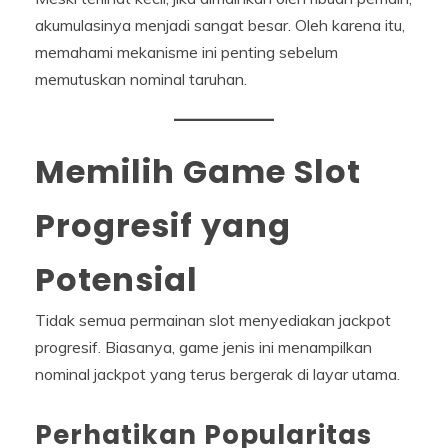
akumulasinya menjadi sangat besar. Oleh karena itu,
memahami mekanisme ini penting sebelum
memutuskan nominal taruhan.
Memilih Game Slot
Progresif yang
Potensial
Tidak semua permainan slot menyediakan jackpot
progresif. Biasanya, game jenis ini menampilkan
nominal jackpot yang terus bergerak di layar utama.
Perhatikan Popularitas